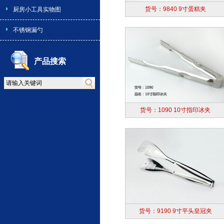
货号：9840 9寸蛋糕夹
厨房小工具实物图
不锈钢漏勺
产品搜索
货号：1090 10寸指印冰夹
货号：9190 9寸平头皇冠夹